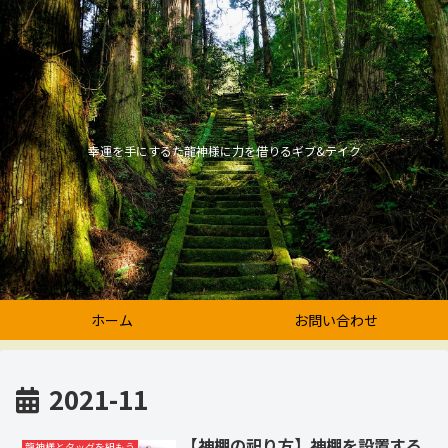
幸運を手にするた龍神様に力を借りるギブ&テイク
ホーム
お問い合わせ
2021-11
【神棚の祀り方】神棚を設置する
龍神様とタッグを組もう