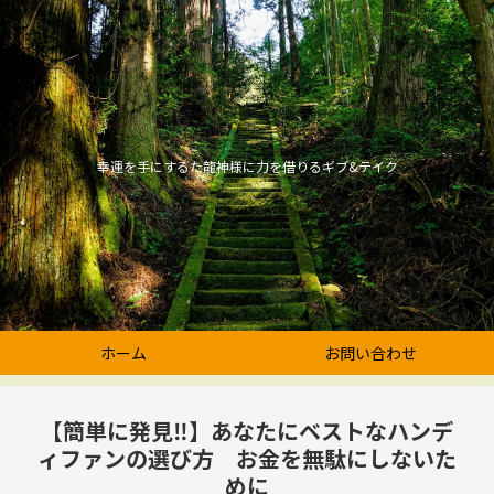
幸運を手にするた龍神様に力を借りるギブ&テイク
ホーム
お問い合わせ
【簡単に発見‼】あなたにベストなハンデ
ィファンの選び方 お金を無駄にしないた
めに