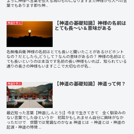
ように神様へ言葉を伝える為のものになりますまた神様から人への言
葉でもあります即ち神...
【神道の基礎知識】神様の名前は
神道を学ぶ
とても長～い＆意味がある
名無権兵衛 神様の名前はとても長いと聞いたことがあるけどホント
なの？だとしたら,どうして？なんの意味があるの？ 神様の名前はと
ても長いというのは本当です名前の長い神様もいれば、知られている
通りの長さの神様もいますここで大切なのが名...
【神道の基礎知識】神道って何？
神道を学ぶ
最近知った言葉【神道(しんとう)】今まで生きてきて 全く馴染みの
ない言葉でした😅というか 初耳かもしれません自分に興味がなか
っただけで 世間では常識なのかなぁ 神道とは ・神道とは・神道の
起源・神道の特徴 ...