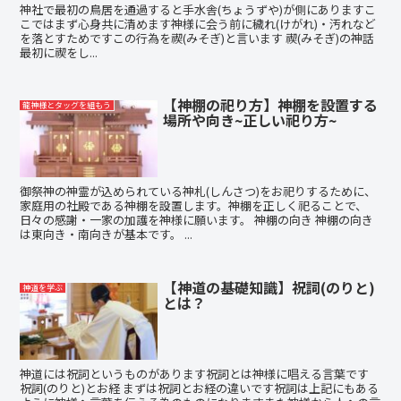
神社で最初の鳥居を通過すると手水舎(ちょうずや)が側にありますこ
こではまず心身共に清めます神様に会う前に穢れ(けがれ)・汚れなど
を落とすためですこの行為を禊(みそぎ)と言います 禊(みそぎ)の神話
最初に禊をし...
【神棚の祀り方】神棚を設置する
龍神様とタッグを組もう
場所や向き~正しい祀り方~
御祭神の神霊が込められている神札(しんさつ)をお祀りするために、
家庭用の社殿である神棚を設置します。神棚を正しく祀ることで、
日々の感謝・一家の加護を神様に願います。 神棚の向き 神棚の向き
は東向き・南向きが基本です。 ...
【神道の基礎知識】祝詞(のりと)
神道を学ぶ
とは？
神道には祝詞というものがあります祝詞とは神様に唱える言葉です
祝詞(のりと)とお経 まずは祝詞とお経の違いです祝詞は上記にもある